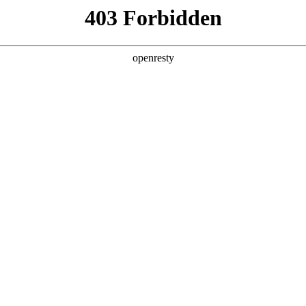
牌天地
全新一代 瑞虎9
瑞虎9X